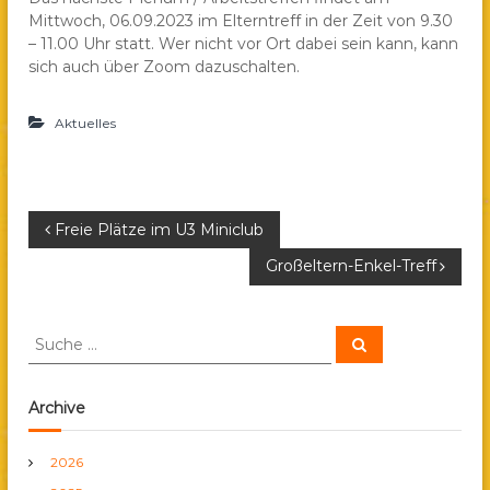
Mittwoch, 06.09.2023 im Elterntreff in der Zeit von 9.30
a
– 11.00 Uhr statt. Wer nicht vor Ort dabei sein kann, kann
e
sich auch über Zoom dazuschalten.
.
V
Aktuelles
.
B
Freie Plätze im U3 Miniclub
Großeltern-Enkel-Treff
e
i
S
S
u
u
c
t
c
h
e
h
Archive
n
r
e
n
2026
a
a