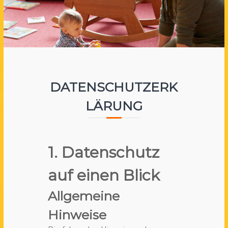
a
e
.
V
.
DATENSCHUTZERK
LÄRUNG
1. Datenschutz
auf einen Blick
Allgemeine
Hinweise