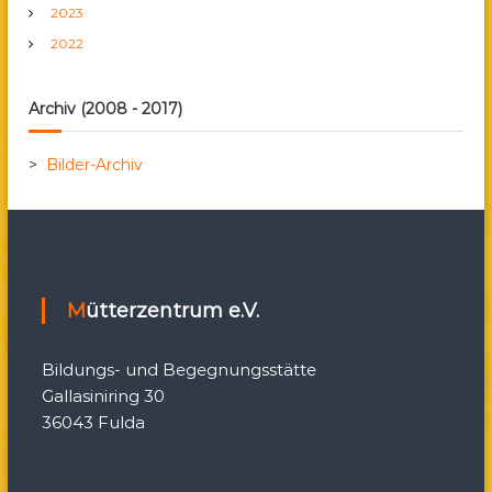
:
2023
g
2022
s
Archiv (2008 - 2017)
n
>
Bilder-Archiv
a
v
i
Mütterzentrum e.V.
g
Bildungs- und Begegnungsstätte
a
Gallasiniring 30
36043 Fulda
t
i