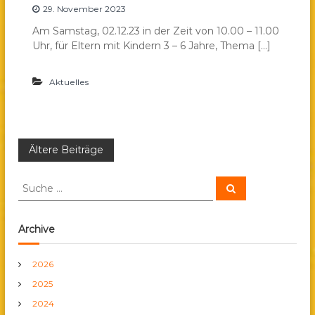
29. November 2023
Am Samstag, 02.12.23 in der Zeit von 10.00 – 11.00
Uhr, für Eltern mit Kindern 3 – 6 Jahre, Thema […]
Aktuelles
B
Ältere Beiträge
e
S
S
u
u
c
i
c
h
e
h
Archive
n
e
t
n
2026
a
r
2025
c
h
2024
a