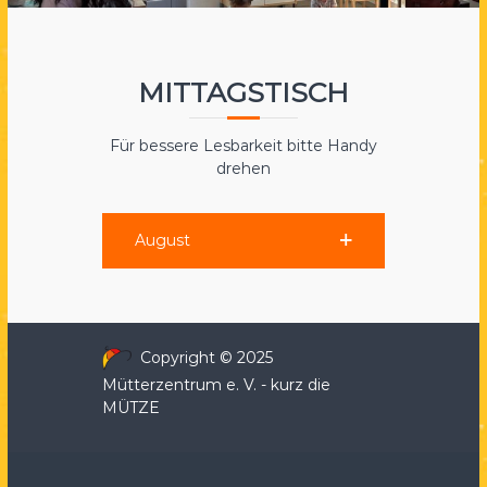
a
e
.
MITTAGSTISCH
V
.
Für bessere Lesbarkeit bitte Handy
drehen
August
Copyright © 2025
Mütterzentrum e. V. - kurz die
MÜTZE