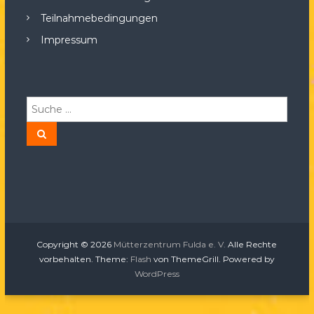
Teilnahmebedingungen
Impressum
S
u
c
S
u
h
c
h
e
e
n
n
a
c
h
:
Copyright © 2026
Mütterzentrum Fulda e. V.
Alle Rechte
vorbehalten. Theme:
Flash
von ThemeGrill. Powered by
WordPress