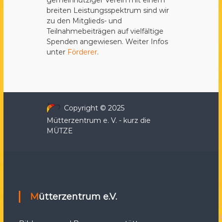
gemeinnütziger Verein mit einem
breiten Leistungsspektrum sind wir
zu den Mitglieds- und
Teilnahmebeiträgen auf vielfältige
Spenden angewiesen. Weiter Infos
unter
Förderer
.
Copyright © 2025
Mütterzentrum e. V. - kurz die
MÜTZE
Mütterzentrum e.V.