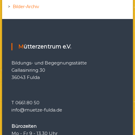
>
Bilder-Archiv
v
i
g
Mütterzentrum e.V.
a
Bildungs- und Begegnungsstätte
t
Gallasiniring 30
36043 Fulda
i
o
T 0661.80 50
n
info@muetze-fulda.de
Bürozeiten
Mo - Fr 9 - 13.30 Uhr