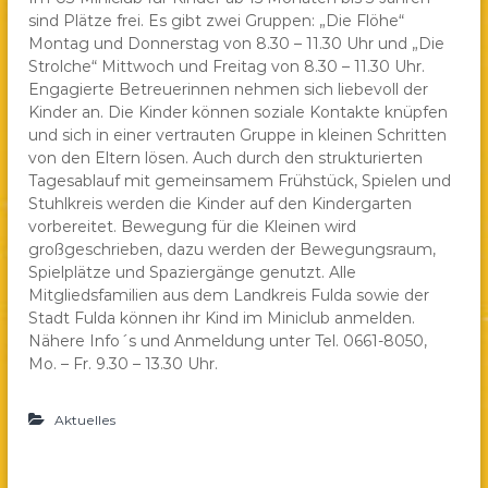
sind Plätze frei. Es gibt zwei Gruppen: „Die Flöhe“
a
Montag und Donnerstag von 8.30 – 11.30 Uhr und „Die
e
Strolche“ Mittwoch und Freitag von 8.30 – 11.30 Uhr.
.
Engagierte Betreuerinnen nehmen sich liebevoll der
V
Kinder an. Die Kinder können soziale Kontakte knüpfen
.
und sich in einer vertrauten Gruppe in kleinen Schritten
von den Eltern lösen. Auch durch den strukturierten
Tagesablauf mit gemeinsamem Frühstück, Spielen und
Stuhlkreis werden die Kinder auf den Kindergarten
vorbereitet. Bewegung für die Kleinen wird
großgeschrieben, dazu werden der Bewegungsraum,
Spielplätze und Spaziergänge genutzt. Alle
Mitgliedsfamilien aus dem Landkreis Fulda sowie der
Stadt Fulda können ihr Kind im Miniclub anmelden.
Nähere Info´s und Anmeldung unter Tel. 0661-8050,
Mo. – Fr. 9.30 – 13.30 Uhr.
Aktuelles