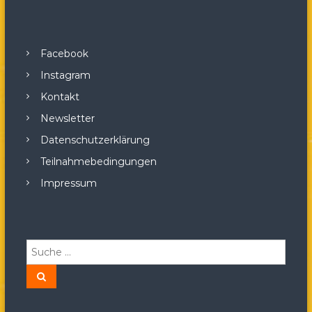
Facebook
Instagram
Kontakt
Newsletter
Datenschutzerklärung
Teilnahmebedingungen
Impressum
S
u
c
S
u
h
c
h
e
e