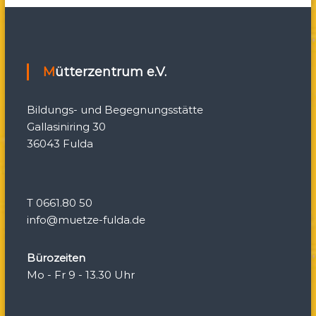
i
g
Mütterzentrum e.V.
a
Bildungs- und Begegnungsstätte
t
Gallasiniring 30
36043 Fulda
i
o
T 0661.80 50
n
info@muetze-fulda.de
Bürozeiten
Mo - Fr 9 - 13.30 Uhr