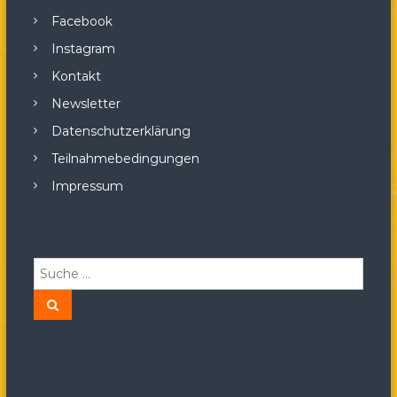
Facebook
Instagram
Kontakt
Newsletter
Datenschutzerklärung
Teilnahmebedingungen
Impressum
S
u
c
S
u
h
c
h
e
e
n
n
a
c