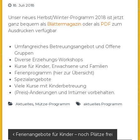
18. Juli 2018
a
e
Unser neues Herbst/Winter-Programm 2018 ist jetzt
.
ganz bequem als
Blättermagazin
oder als
PDF
zum
V
Ausdrucken verfügbar
.
Umfangreiches Betreuungsangebot und Offene
Gruppen
Diverse Erziehungs-Workshops
Kurse für Kinder, Erwachsene und Familien
Ferienprogramm (hier zur Übersicht)
Spezialangebote
Viele Kurse mit Kinderbetreuung
(Preis)-Änderungen und Irrtümer vorbehalten.
,
Aktuelles
Mütze-Programm
aktuelles Programm
B
Ferienangebote für Kinder – noch Plätze frei