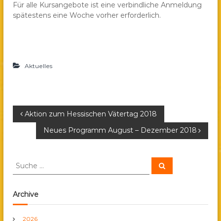
Für alle Kursangebote ist eine verbindliche Anmeldung
spätestens eine Woche vorher erforderlich.
Aktuelles
B
Aktion zum Hessischen Vätertag 2018
Neues Programm August – Dezember 2018
e
i
S
S
u
u
c
t
c
h
e
h
Archive
n
r
e
n
2026