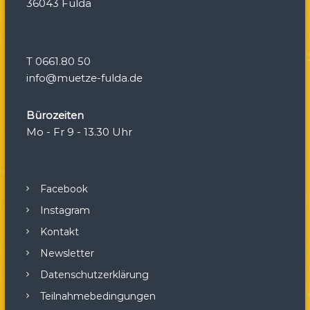
36043 Fulda
i
o
T 0661.80 50
n
info@muetze-fulda.de
Bürozeiten
Mo - Fr 9 - 13.30 Uhr
Facebook
Instagram
Kontakt
Newsletter
Datenschutzerklärung
Teilnahmebedingungen