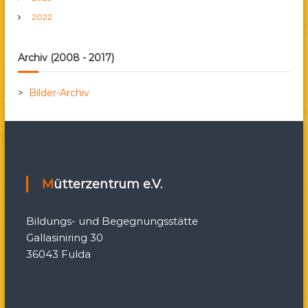
2022
n
a
Archiv (2008 - 2017)
v
>
Bilder-Archiv
i
g
a
Mütterzentrum e.V.
t
Bildungs- und Begegnungsstätte
i
Gallasiniring 30
36043 Fulda
o
n