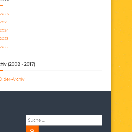
n
2026
2025
2024
2023
2022
hiv (2008 - 2017)
Bilder-Archiv
S
u
c
S