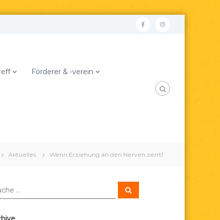
F
I
a
n
c
s
e
t
reff
Förderer & -verein
b
a
o
g
o
r
k
a
m
Aktuelles
Wenn Erziehung an den Nerven zerrt!
S
u
c
h
e
chive