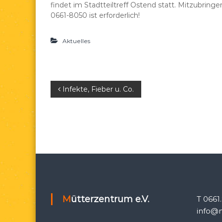
findet im Stadtteiltreff Ostend statt. Mitzubrin
e
d
0661-8050 ist erforderlich!
a
e
Aktuelles
.
V
.
B
Infekte, Fieber u. Co.
e
i
t
r
a
Mütterzentrum e.V.
T 0661
info@m