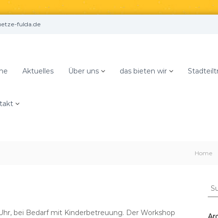
tze-fulda.de
me
Aktuelles
Über uns
das bieten wir
Stadteilt
takt
ven zerrt!
Home
S
u
c
0 Uhr, bei Bedarf mit Kinderbetreuung. Der Workshop
h
Ar