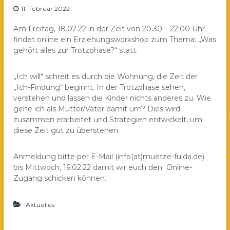
11. Februar 2022
a
e
Am Freitag, 18.02.22 in der Zeit von 20.30 – 22.00 Uhr
.
findet online ein Erziehungsworkshop zum Thema: „Was
V
gehört alles zur Trotzphase?“ statt.
.
„Ich will“ schreit es durch die Wohnung, die Zeit der
„Ich-Findung“ beginnt. In der Trotzphase sehen,
verstehen und lassen die Kinder nichts anderes zu. Wie
gehe ich als Mutter/Vater damit um? Dies wird
zusammen erarbeitet und Strategien entwickelt, um
diese Zeit gut zu überstehen.
Anmeldung bitte per E-Mail (info(at)muetze-fulda.de)
bis Mittwoch, 16.02.22 damit wir euch den Online-
Zugang schicken können.
Aktuelles