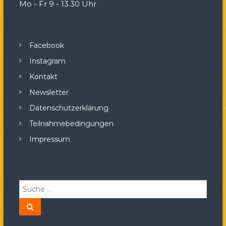
Mo - Fr 9 - 13.30 Uhr
Facebook
Instagram
Kontakt
Newsletter
Datenschutzerklärung
Teilnahmebedingungen
Impressum
S
u
c
S
u
h
c
h