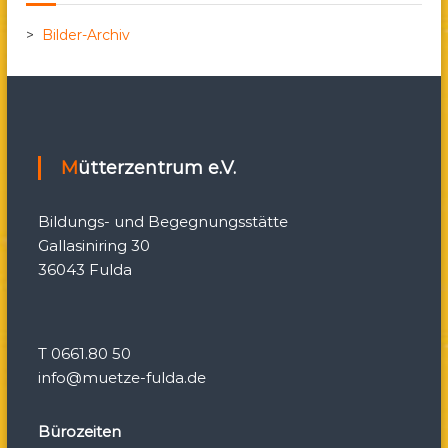
a
>
Bilder-Archiv
v
i
g
Mütterzentrum e.V.
a
Bildungs- und Begegnungsstätte
t
Gallasiniring 30
36043 Fulda
i
o
T 0661.80 50
n
info@muetze-fulda.de
Bürozeiten