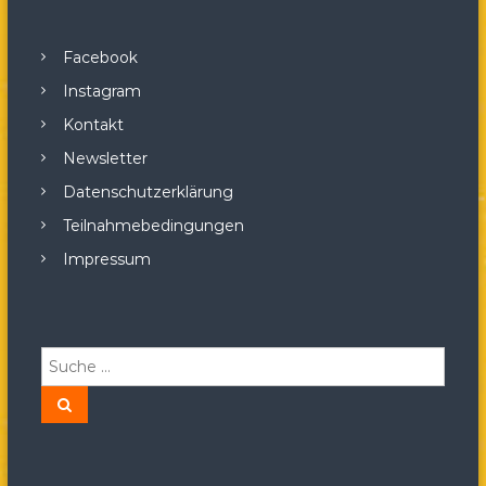
Facebook
Instagram
Kontakt
Newsletter
Datenschutzerklärung
Teilnahmebedingungen
Impressum
S
u
c
S
u
h
c
h
e
e
n
n