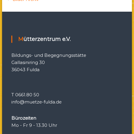
i
g
a
Mütterzentrum e.V.
t
Bildungs- und Begegnungsstätte
i
Gallasiniring 30
36043 Fulda
o
n
T 0661.80 50
info@muetze-fulda.de
Bürozeiten
Mo - Fr 9 - 13.30 Uhr