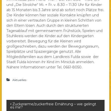
und „Die Strolche“ Mi. + Fr. v. 8.30 – 11.30 Uhr für Kinder
a
ab 15 Monaten bis 3 Jahre sind ab sofort noch Plätze frei.
e
Die Kinder können hier soziale Kontakte knüpfen und
.
sich in einer vertrauten Gruppe in kleinen Schritten von
V
den Eltern lösen. Auch durch den strukturierten
.
Tagesablauf mit gemeinsamem Frühstück, Spielen und
Stuhlkreis werden die Kinder auf den Kindergarten
vorbereitet. Bewegung für die Kleinen wird
großgeschrieben, dazu werden der Bewegungsraum,
Spielplätze und Spaziergänge genutzt. Alle
Mitgliedsfamilien aus dem Landkreis Fulda sowie der
Stadt Fulda können ihr Kind im Miniclub anmelden.
Nähere Informationen unter Tel. 0661-8050.
Aktuelles
B
Zuckerarme/zuckerfreie Ernährung – wie gelingt
es mir?