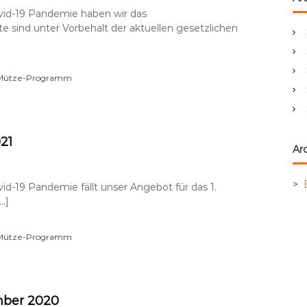
e
vid-19 Pandemie haben wir das
n
e sind unter Vorbehalt der aktuellen gesetzlichen
a
c
h
s Mütze-Programm
:
21
Arc
>
d-19 Pandemie fällt unser Angebot für das 1.
…]
s Mütze-Programm
ber 2020