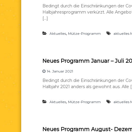
e
d
Bedingt durch die Einschränkungen der Co
a
Halbjahresprogramm verkürzt. Alle Angebot
e
[…]
.
V
,
Aktuelles
Mütze-Programm
aktuelle
.
Neues Programm Januar – Juli 20
14. Januar 2021
Bedingt durch die Einschränkungen der Covi
Halbjahr 2021 anders als gewohnt aus. Alle [
,
Aktuelles
Mütze-Programm
aktuelle
Neues Programm August- Dezem