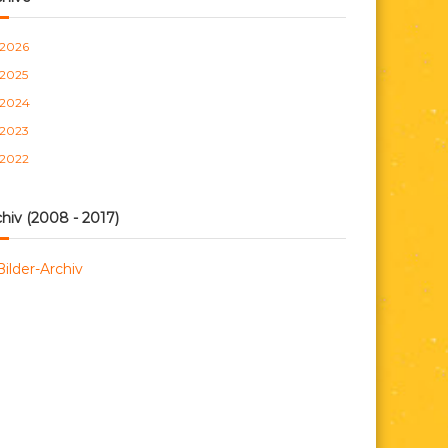
n
2026
2025
2024
2023
2022
hiv (2008 - 2017)
Bilder-Archiv