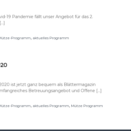
id-19 Pandemie fällt unser Angebot für das 2.
[…]
,
s Mütze-Programm
aktuelles Programm
020
20 ist jetzt ganz bequem als Blättermagazin
mfangreiches Betreuungsangebot und Offene […]
,
,
s Mütze-Programm
aktuelles Programm
Mütze Programm