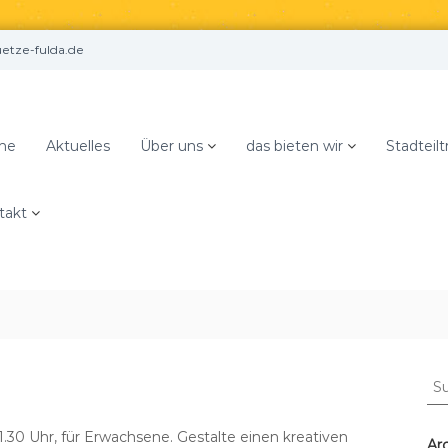
tze-fulda.de
me
Aktuelles
Über uns
das bieten wir
Stadteilt
takt
S
u
c
1.30 Uhr, für Erwachsene. Gestalte einen kreativen
h
Ar