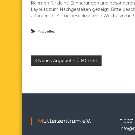
Rahmen für deine Erinnerungen und besonderen
e
d
Layouts zum Nachgestalten gezeigt. Bitte beacht
a
erforderlich, Anmeldeschluss: eine Woche vorher!
e
.
Aktuelles
V
.
B
Neues Angebot – Ü 60 Treff
e
i
t
r
Mütterzentrum e.V.
T 0661
a
info@m