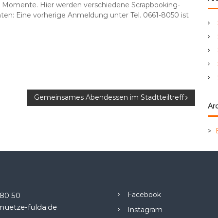
 Momente. Hier werden verschiedene Scrapbooking-
e
en: Eine vorherige Anmeldung unter Tel. 0661-8050 ist
n
a
c
h
:
Gemeinsames Abendessen im Stadtteiltreff
Arc
>
Facebook
.80 50
uetze-fulda.de
Instagram