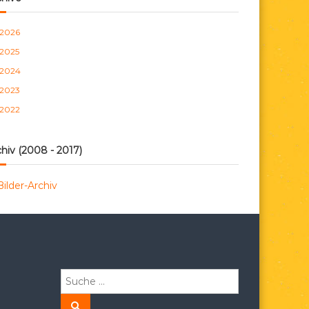
n
2026
2025
2024
2023
2022
hiv (2008 - 2017)
Bilder-Archiv
S
u
c
S