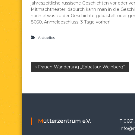
jahreszeitliche russische Geschichten vor oder ve
e
d
Mitmachtheater, dadurch kann man in die Geschic
a
noch etwas zu der Geschichte gebastelt oder gem
e
8050, Anmeldeschluss: 3 Tage vorher!
.
V
Aktuelles
.
B
Frauen-Wanderung „Extratour Weinberg“
e
i
t
r
Mütterzentrum e.V.
T 0661
info@m