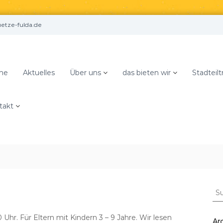
tze-fulda.de
me
Aktuelles
Über uns
das bieten wir
Stadteilt
takt
S
u
c
 Uhr. Für Eltern mit Kindern 3 – 9 Jahre. Wir lesen
h
Ar