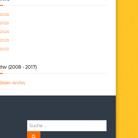
n
2026
2025
2024
2023
2022
hiv (2008 - 2017)
Bilder-Archiv
S
u
c
S