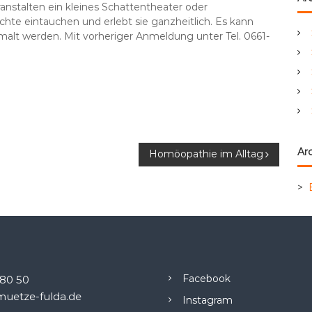
ranstalten ein kleines Schattentheater oder
e
hte eintauchen und erlebt sie ganzheitlich. Es kann
n
alt werden. Mit vorheriger Anmeldung unter Tel. 0661-
a
c
h
:
Arc
Homöopathie im Alltag
>
Facebook
.80 50
uetze-fulda.de
Instagram