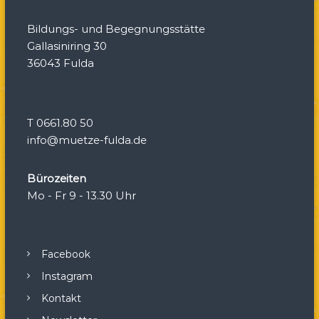
a
Bildungs- und Begegnungsstätte
t
Gallasiniring 30
36043 Fulda
i
o
T 0661.80 50
n
info@muetze-fulda.de
Bürozeiten
Mo - Fr 9 - 13.30 Uhr
Facebook
Instagram
Kontakt