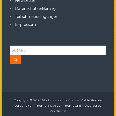
Newsletter
Datenschutzerklärung
Teilnahmebedingungen
Impressum
S
u
c
S
u
h
c
h
e
e
n
n
a
c
h
:
Copyright © 2026
Mütterzentrum Fulda e. V.
Alle Rechte
vorbehalten. Theme:
Flash
von ThemeGrill. Powered by
WordPress