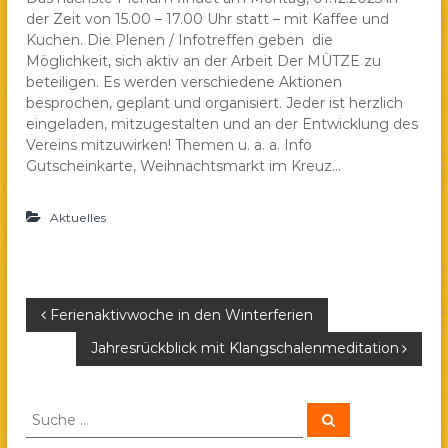
der Zeit von 15.00 – 17.00 Uhr statt – mit Kaffee und
a
Kuchen. Die Plenen / Infotreffen geben die
e
Möglichkeit, sich aktiv an der Arbeit Der MÜTZE zu
.
beteiligen. Es werden verschiedene Aktionen
V
besprochen, geplant und organisiert. Jeder ist herzlich
.
eingeladen, mitzugestalten und an der Entwicklung des
Vereins mitzuwirken! Themen u. a. a. Info
Gutscheinkarte, Weihnachtsmarkt im Kreuz…
Aktuelles
B
Ferienaktivwoche in den Winterferien
Jahresrückblick mit Klangschalenmeditation
e
i
S
S
u
u
c