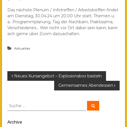
a
Das nächste Plenum / Infotreffen / Arbeitstreffen findet
e
am Dienstag, 30.04.24 um 20.00 Uhr statt. Themen u.
.
a.: Programmplanung, Tag der Nachbarn, Praktissima,
V
Verschiedenes… Wer nicht vor Ort dabei sein kann, kann
.
sich gerne über Zoom dazuschalten.
Aktuelles
B
Neues Kursangebot – Explosionsbox basteln
Gemeinsames Abendessen
e
i
S
S
u
u
c
t
c
h
e
h
Archive
n