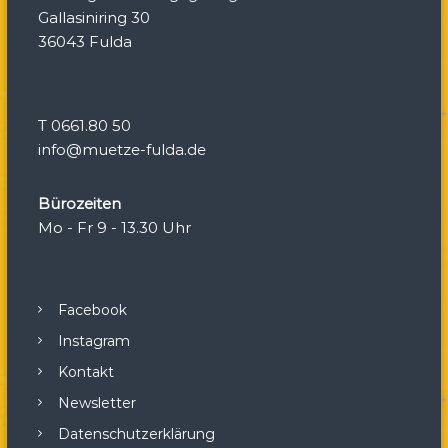
t
Gallasiniring 30
36043 Fulda
i
o
T 0661.80 50
n
info@muetze-fulda.de
Bürozeiten
Mo - Fr 9 - 13.30 Uhr
Facebook
Instagram
Kontakt
Newsletter
Datenschutzerklärung