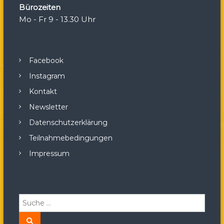
Bürozeiten
Mo - Fr 9 - 13.30 Uhr
Facebook
Instagram
Kontakt
Newsletter
Datenschutzerklärung
Teilnahmebedingungen
Impressum
S
u
c
S