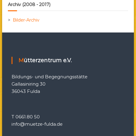
Archiv (2008 - 2017)
a
v
>
Bilder-Archiv
i
g
Mütterzentrum e.V.
a
t
Bildungs- und Begegnungsstätte
Gallasiniring 30
i
36043 Fulda
o
n
T 0661.80 50
info@muetze-fulda.de