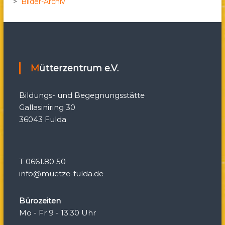
v
>
Bilder-Archiv
i
g
Mütterzentrum e.V.
a
t
Bildungs- und Begegnungsstätte
Gallasiniring 30
i
36043 Fulda
o
n
T 0661.80 50
info@muetze-fulda.de
Bürozeiten
Mo - Fr 9 - 13.30 Uhr