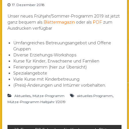
17. Dezember 2018
a
e
Unser neues Frühjahr/Sommer-Programm 2019 ist jetzt
.
ganz bequem als
Blättermagazin
oder als
PDF
zum
V
Ausdrucken verfügbar
.
Umfangreiches Betreuungsangebot und Offene
Gruppen
Diverse Erziehungs-Workshops
Kurse für Kinder, Erwachsene und Familien
Ferienprogramm (hier zur Übersicht)
Spezialangebote
Viele Kurse mit Kinderbetreuung
(Preis)-Änderungen und Irrtümer vorbehalten.
,
,
Aktuelles
Mütze-Programm
aktuelles Programm
Mütze-Programm Halbjahr 1/2019