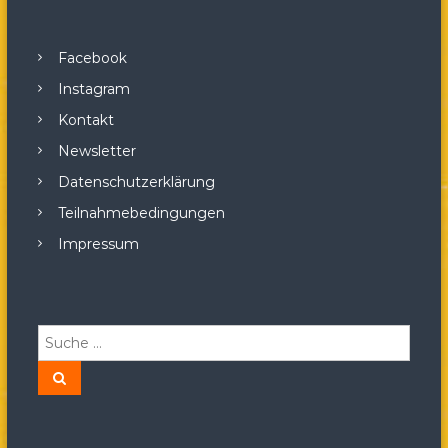
Facebook
Instagram
Kontakt
Newsletter
Datenschutzerklärung
Teilnahmebedingungen
Impressum
S
u
c
S
u
h
c
h
e
e
n
n