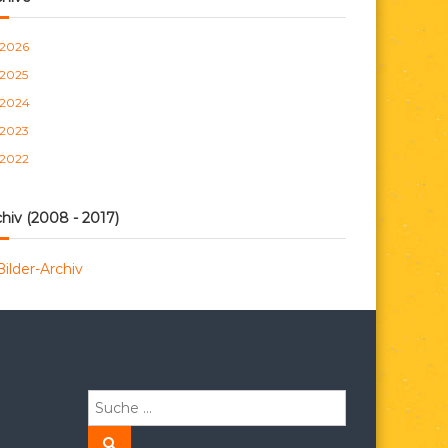
n
2026
2025
2024
2023
2022
hiv (2008 - 2017)
Bilder-Archiv
S
u
c
S