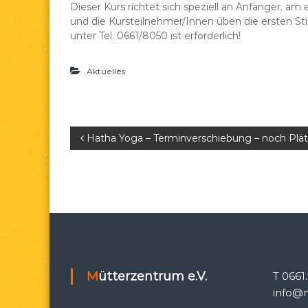
Dieser Kurs richtet sich speziell an Anfänger. a
e
d
und die Kursteilnehmer/Innen üben die ersten St
a
unter Tel. 0661/8050 ist erforderlich!
e
.
Aktuelles
V
.
B
Hatha Yoga – Terminverschiebung – noch Plätz
e
i
t
r
Mütterzentrum e.V.
T 0661
a
info@m