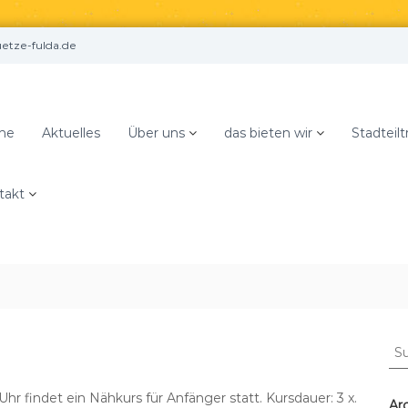
tze-fulda.de
me
Aktuelles
Über uns
das bieten wir
Stadteilt
takt
S
u
c
Uhr findet ein Nähkurs für Anfänger statt. Kursdauer: 3 x.
h
Ar