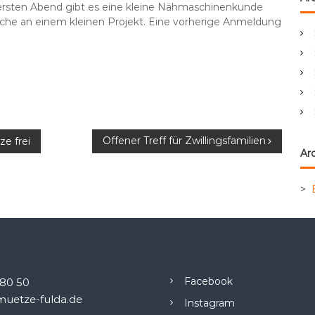
m ersten Abend gibt es eine kleine Nähmaschinenkunde
e
iche an einem kleinen Projekt. Eine vorherige Anmeldung
n
a
c
h
:
Offener Treff für Zwillingsfamilien
e frei
Arc
>
Facebook
.80 50
uetze-fulda.de
Instagram