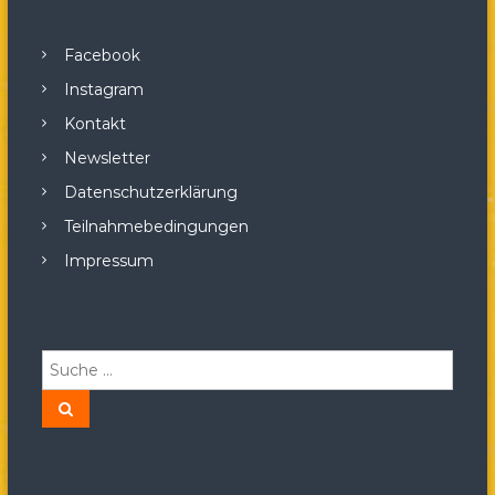
Facebook
Instagram
Kontakt
Newsletter
Datenschutzerklärung
Teilnahmebedingungen
Impressum
S
u
c
S
u
h
c
h
e
e
n
n