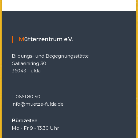
v
i
g
Mütterzentrum e.V.
a
Bildungs- und Begegnungsstätte
t
Gallasiniring 30
36043 Fulda
i
o
T 0661.80 50
n
info@muetze-fulda.de
Bürozeiten
Mo - Fr 9 - 13.30 Uhr