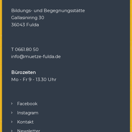
a
Bildungs- und Begegnungsstätte
t
Gallasiniring 30
36043 Fulda
i
o
T 0661.80 50
n
info@muetze-fulda.de
Bürozeiten
Mo - Fr 9 - 13.30 Uhr
Facebook
Instagram
Kontakt
Newsletter