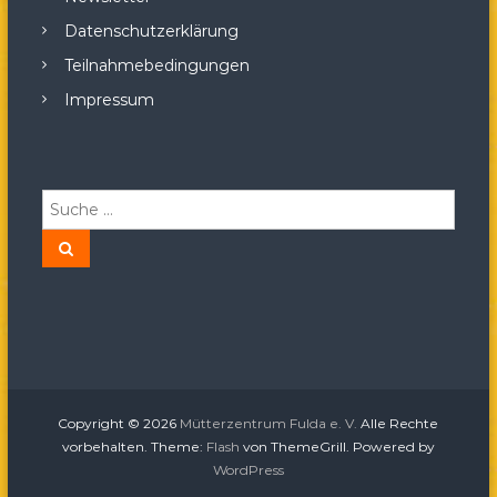
Datenschutzerklärung
Teilnahmebedingungen
Impressum
S
u
c
S
u
h
c
h
e
e
n
n
a
c
h
:
Copyright © 2026
Mütterzentrum Fulda e. V.
Alle Rechte
vorbehalten. Theme:
Flash
von ThemeGrill. Powered by
WordPress