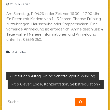
25. März 2026
a
e
Am Samstag, 11.04.26 in der Zeit von 16.00 – 17.00 Uhr,
.
für Eltern mit Kindern von 1 – 3 Jahren, Thema: Frühling.
V
Mitzubringen: Hausschuhe oder Stoppersocken. Eine
.
vorherige Anmeldung ist erforderlich, Anmeldeschluss: 4
Tage vorher! Nähere Informationen und Anmeldung
unter Tel. 0661-8050.
Aktuelles
B
Fit für den Alltag: Kleine Schritte, große Wirkung
Fit & Clever: Logik, Konzentration, Selbstregulation
e
i
S
S
u
u
c