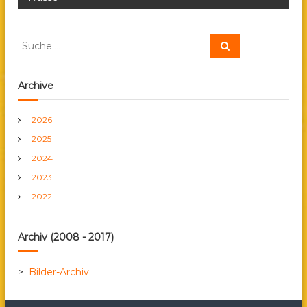
i
S
S
t
u
u
c
c
h
r
e
h
Archive
n
e
a
n
2026
a
g
2025
c
h
2024
s
:
2023
2022
n
a
Archiv (2008 - 2017)
v
>
Bilder-Archiv
i