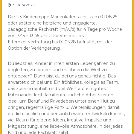
19. Juni 2025
a
e
Die U3 Kinderkrippe Marienkäfer sucht zum 01.08.25
.
oder später eine herzliche und engagierte,
V
pädagogische Fachkraft (m/w/d) für 4 Tage pro Woche
.
von 7.45 – 13.45 Uhr . Die Stelle ist als
Elternzeitvertretung bis 01.05.28 befristet, mit der
Option der Verlängerung.
Du liebst es, Kinder in ihren ersten Lebensjahren zu
begleiten, zu fördern und mit ihnen die Welt zu
entdecken? Dann bist du bei uns genau richtig! Das
erwartet dich bei uns: Ein fröhliches, kollegiales Team,
das zusammenhält und viel Wert auf ein gutes
Miteinander legt, familienfreundliche Arbeitszeiten –
ideal, um Beruf und Privatleben unter einen Hut zu
bringen, regelmäßige Fort- u. Weiterbildungen, damit
du dich fachlich und persönlich weiterentwickeln kannst,
viel Raum für eigene Ideen, kreative Impulse und
Mitgestaltung, eine liebevolle Atmosphäre, in der jedes
Kind und jede Fachkraft zählt.