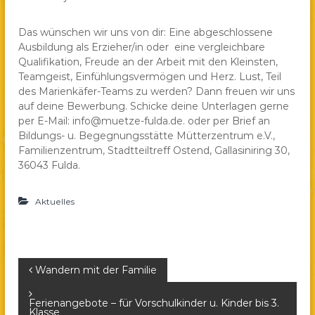
Das wünschen wir uns von dir: Eine abgeschlossene
Ausbildung als Erzieher/in oder eine vergleichbare
Qualifikation, Freude an der Arbeit mit den Kleinsten,
Teamgeist, Einfühlungsvermögen und Herz. Lust, Teil
des Marienkäfer-Teams zu werden? Dann freuen wir uns
auf deine Bewerbung. Schicke deine Unterlagen gerne
per E-Mail: info@muetze-fulda.de. oder per Brief an
Bildungs- u. Begegnungsstätte Mütterzentrum e.V.,
Familienzentrum, Stadtteiltreff Ostend, Gallasiniring 30,
36043 Fulda.
Aktuelles
B
Wandern mit der Familie
e
Ferienangebote – für Vorschulkinder u. Kinder bis 3.
Klasse