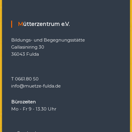
g
a
Mütterzentrum e.V.
t
Bildungs- und Begegnungsstätte
i
Gallasiniring 30
36043 Fulda
o
n
T 0661.80 50
info@muetze-fulda.de
Bürozeiten
Mo - Fr 9 - 13.30 Uhr