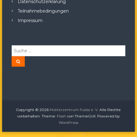
Datenschutzerklärung
Teilnahmebedingungen
Impressum
S
u
c
S
u
h
c
h
e
e
n
n
a
c
h
:
Copyright © 2026
Mütterzentrum Fulda e. V.
Alle Rechte
vorbehalten. Theme:
Flash
von ThemeGrill. Powered by
WordPress