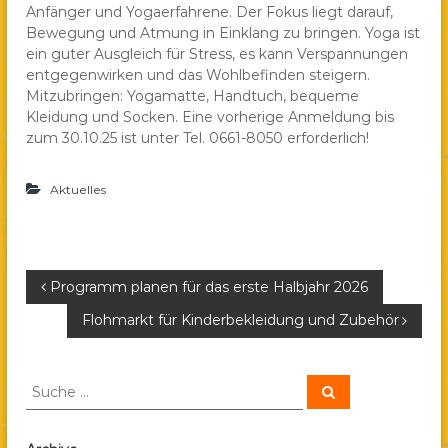
Anfänger und Yogaerfahrene. Der Fokus liegt darauf,
a
Bewegung und Atmung in Einklang zu bringen. Yoga ist
e
ein guter Ausgleich für Stress, es kann Verspannungen
.
entgegenwirken und das Wohlbefinden steigern.
V
Mitzubringen: Yogamatte, Handtuch, bequeme
.
Kleidung und Socken. Eine vorherige Anmeldung bis
zum 30.10.25 ist unter Tel. 0661-8050 erforderlich!
Aktuelles
B
Programm planen für das erste Halbjahr 2026
Flohmarkt für Kinderbekleidung und Zubehör
e
i
S
S
u
u
c
t
c
h
e
h