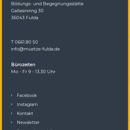
Bildungs- und Begegnungsstätte
t
Gallasiniring 30
36043 Fulda
i
o
T 0661.80 50
n
info@muetze-fulda.de
Bürozeiten
Mo - Fr 9 - 13.30 Uhr
Facebook
Instagram
Kontakt
Newsletter