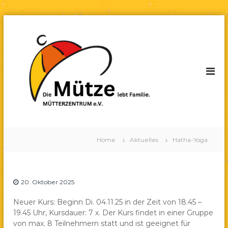
Z
u
M
D
i
m
ü
e
I
t
M
n
t
ü
h
t
e
a
z
r
l
e
z
l
t
e
s
e
b
p
n
t
Hatha-Yoga
r
Home
Aktuelles
Hatha-Yoga
t
F
i
a
r
n
m
u
i
g
m
l
e
20. Oktober 2025
i
F
n
e
u
Neuer Kurs: Beginn Di. 04.11.25 in der Zeit von 18.45 –
19.45 Uhr, Kursdauer: 7 x. Der Kurs findet in einer Gruppe
l
von max. 8 Teilnehmern statt und ist geeignet für
d