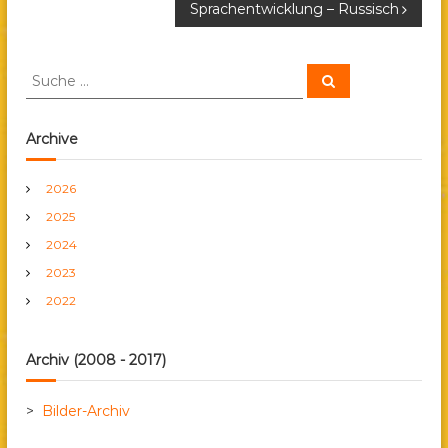
Sprachentwicklung – Russisch
e
i
S
S
u
u
c
t
c
h
e
h
Archive
n
r
e
n
2026
a
a
2025
c
h
g
2024
:
2023
s
2022
n
Archiv (2008 - 2017)
a
>
Bilder-Archiv
v