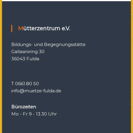
i
g
Mütterzentrum e.V.
a
Bildungs- und Begegnungsstätte
t
Gallasiniring 30
36043 Fulda
i
o
T 0661.80 50
n
info@muetze-fulda.de
Bürozeiten
Mo - Fr 9 - 13.30 Uhr