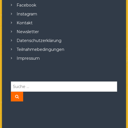
Facebook
Instagram
Kontakt
Newsletter
Datenschutzerklärung
Teilnahmebedingungen
Impressum
S
u
c
S
u
h
c
h
e
e
n
n
a
c