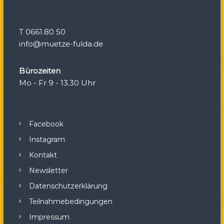
i
o
T 0661.80 50
info@muetze-fulda.de
n
Bürozeiten
Mo - Fr 9 - 13.30 Uhr
Facebook
Instagram
Kontakt
Newsletter
Datenschutzerklärung
Teilnahmebedingungen
Impressum