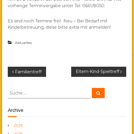
vorherige Terminvergabe unter Tel. 0661/8050.
a
e
.
Es sind noch Termine frei! Neu – Bei Bedarf mit
Kinderbetreuung, diese bitte extra mit anmelden!
V
.
Aktuelles
B
Eltern-Kind-Spieltreff
Familientreff
e
S
S
u
u
i
c
c
h
e
h
Archive
t
n
e
n
r
2026
a
2025