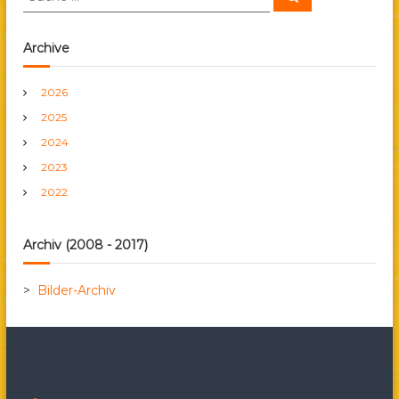
u
t
u
c
c
h
e
h
r
Archive
n
e
n
a
2026
a
2025
c
g
h
2024
:
s
2023
2022
n
Archiv (2008 - 2017)
a
v
>
Bilder-Archiv
i
g