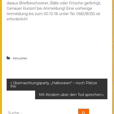
daraus Briefbeschwerer, Bälle oder Frösche gefertigt.
a
Genauer Kursort bei Anmeldung! Eine vorherige
e
Anmeldung bis zum 30.10.18 unter Tel. 0661/8050 ist
.
erforderlich!
V
.
Aktuelles
B
Übernachtungsparty „Halloween“ – noch Plätze
frei
e
Mit Kindern über den Tod sprechen
i
S
S