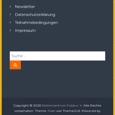
Newsletter
Datenschutzerklärung
Teilnahmebedingungen
Impressum
S
u
c
S
u
h
c
h
e
e
n
n
a
c
h
:
Copyright © 2026
Mütterzentrum Fulda e. V.
Alle Rechte
vorbehalten. Theme:
Flash
von ThemeGrill. Powered by