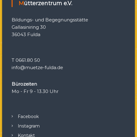
Mütterzentrum e.V.
a
t
Bildungs- und Begegnungsstätte
Gallasiniring 30
i
36043 Fulda
o
n
T 0661.80 50
info@muetze-fulda.de
Bürozeiten
Mo - Fr 9 - 13.30 Uhr
Facebook
Instagram
Kontakt