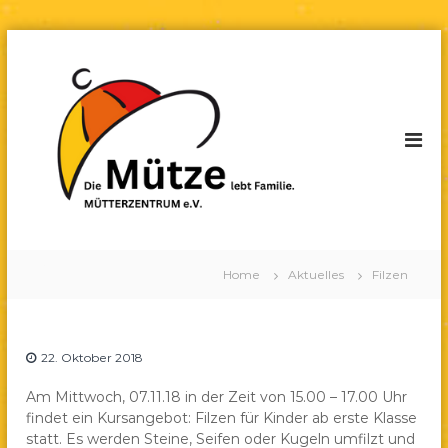
Z
u
M
D
i
m
ü
e
I
t
M
n
t
ü
h
t
e
a
z
r
l
e
z
l
t
e
s
e
b
p
n
t
Filzen
r
Home
Aktuelles
t
F
Filzen
i
a
r
n
m
u
i
g
m
l
e
22. Oktober 2018
i
F
n
e
u
Am Mittwoch, 07.11.18 in der Zeit von 15.00 – 17.00 Uhr
findet ein Kursangebot: Filzen für Kinder ab erste Klasse
l
statt. Es werden Steine, Seifen oder Kugeln umfilzt und
d