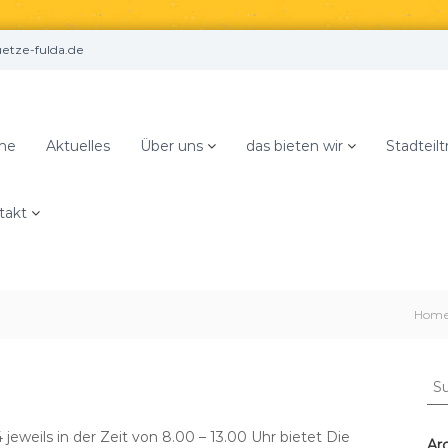
tze-fulda.de
me
Aktuelles
Über uns
das bieten wir
Stadteilt
takt
tze frei!
Hom
S
u
c
4 jeweils in der Zeit von 8.00 – 13.00 Uhr bietet Die
h
Ar