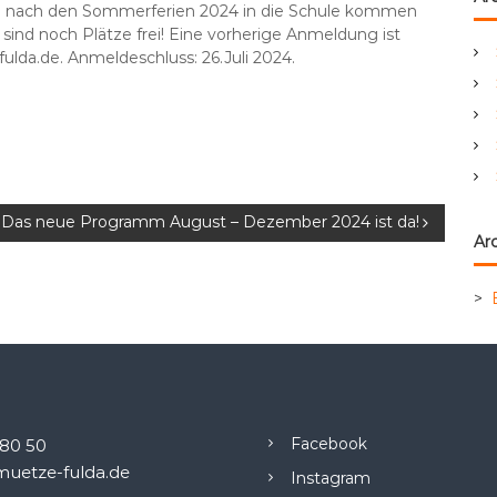
ie nach den Sommerferien 2024 in die Schule kommen
e
Es sind noch Plätze frei! Eine vorherige Anmeldung ist
n
fulda.de. Anmeldeschluss: 26.Juli 2024.
a
c
h
:
Das neue Programm August – Dezember 2024 ist da!
Arc
>
Facebook
.80 50
uetze-fulda.de
Instagram