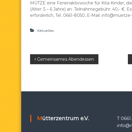
MÜTZE eine Ferienaktivwoche für Kita-Kinder, d
e
d
(Alter: 5 – 6 Jahre) an. Teilnahmegebühr: 40,- €. 
a
erforderlich, Tel. 0661-8050, E-Mail: info@muetze-
e
.
Aktuelles
V
.
B
Gemeinsames Abendessen
e
i
t
r
Mütterzentrum e.V.
T 0661
a
info@m