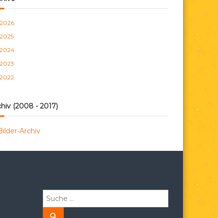
n
2026
2025
2024
2023
2022
hiv (2008 - 2017)
Bilder-Archiv
S
u
c
S