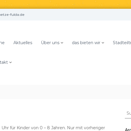
tze-fulda.de
me
Aktuelles
Über uns
das bieten wir
Stadteilt
takt
S
u
c
 Uhr für Kinder von 0 – 8 Jahren. Nur mit vorheriger
h
Ar