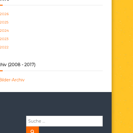
n
2026
2025
2024
2023
2022
hiv (2008 - 2017)
Bilder-Archiv
S
u
c
S