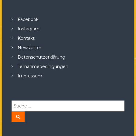
Facebook
Instagram
Kontakt
Newsletter
Datenschutzerklärung
Teilnahmebedingungen
Impressum
S
u
c
S
u
h
c
h
e
e
n
n