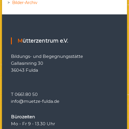
v
>
Bilder-Archiv
i
g
Mütterzentrum e.V.
a
t
Bildungs- und Begegnungsstätte
Gallasiniring 30
i
36043 Fulda
o
n
T 0661.80 50
info@muetze-fulda.de
Bürozeiten
Mo - Fr 9 - 13.30 Uhr