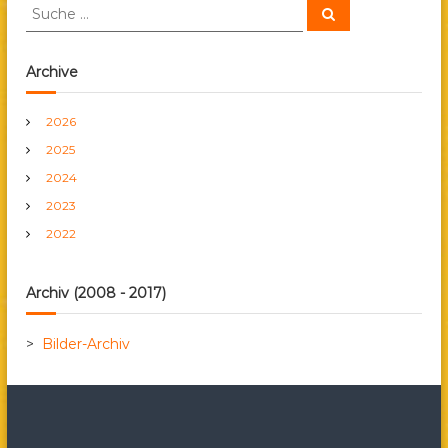
i
S
S
u
u
c
t
c
h
e
h
Archive
n
r
e
n
2026
a
a
2025
c
h
g
2024
:
2023
s
2022
n
Archiv (2008 - 2017)
a
>
Bilder-Archiv
v
i