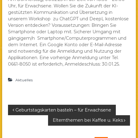
Uhr, für Erwachsene. Wollen Sie die Zukunft der KI-
a
gestützten Kommunikation und Übersetzung in
e
unserem Workshop zu ChatGPT und DeepL kostenlose
.
Version entdecken? Voraussetzungen: Bringen Sie
V
Smartphone oder Laptop mit. Sicherer Umgang mit
.
gängigem/n Smartphone/Computerprogrammen und
dem Internet. Ein Google Konto oder E-Mail-Adresse
sind notwendig für die Anmeldung und Nutzung der
Applikationen. Eine vorherige Anmeldung unter Tel.
0661-8050 ist erforderlich, Anmeldeschluss: 30.01.25.
Aktuelles
B
Geburtstagskarten basteln – für Erwachsene
Elternthemen bei Kaffee u. Keks
e