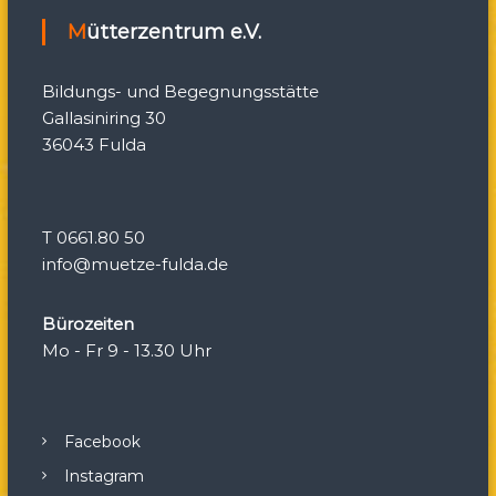
g
Mütterzentrum e.V.
a
Bildungs- und Begegnungsstätte
t
Gallasiniring 30
36043 Fulda
i
o
T 0661.80 50
n
info@muetze-fulda.de
Bürozeiten
Mo - Fr 9 - 13.30 Uhr
Facebook
Instagram