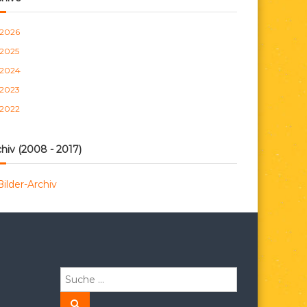
n
2026
2025
2024
2023
2022
hiv (2008 - 2017)
Bilder-Archiv
S
u
c
S