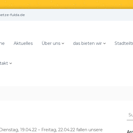
tze-fulda.de
me
Aktuelles
Über uns
das bieten wir
Stadteilt
takt
S
u
c
enstag, 19.04.22 – Freitag, 22.04.22 fallen unsere
h
Ar