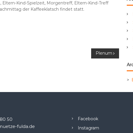
Eltern-Kind-Spielzeit, Morgentreff, Eltern-Kind-Treff
e
chmittag der Kaffeeklatsch findet statt.
n
a
c
h
:
Plenum
Arc
>
Facebook
.80 50
uetze-fulda.de
Instagram