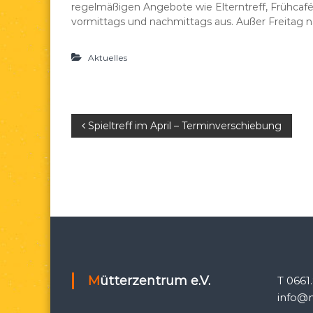
regelmäßigen Angebote wie Elterntreff, Frühcafé, 
e
d
vormittags und nachmittags aus. Außer Freitag na
a
e
Aktuelles
.
V
.
B
Spieltreff im April – Terminverschiebung
e
i
t
r
a
Mütterzentrum e.V.
T 0661
info@m