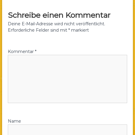
a
i
Schreibe einen Kommentar
e
.
t
Deine E-Mail-Adresse wird nicht veröffentlicht.
V
Erforderliche Felder sind mit
*
markiert
.
r
a
Kommentar
*
g
s
n
a
v
Name