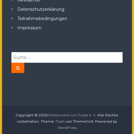
Newsletter
Datenschutzerklärung
Teilnahmebedingungen
Impressum
S
u
c
S
u
h
c
h
e
e
n
n
a
c
h
:
Copyright © 2026
Mütterzentrum Fulda e. V.
Alle Rechte
vorbehalten. Theme:
Flash
von ThemeGrill. Powered by
WordPress